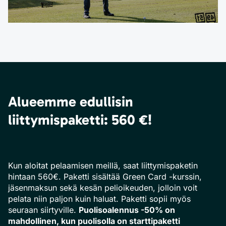
Alueemme edullisin
liittymispaketti: 560 €!
Kun aloitat pelaamisen meillä, saat liittymispaketin
hintaan 560€. Paketti sisältää Green Card -kurssin,
jäsenmaksun sekä kesän pelioikeuden, jolloin voit
pelata niin paljon kuin haluat. Paketti sopii myös
seuraan siirtyville.
Puolisoalennus -50% on
mahdollinen, kun puolisolla on starttipaketti