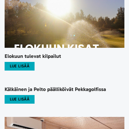
Elokuun tulevat kilpailut
LUE LISÄÄ
Kälkäinen ja Pelto päälliköivät Pekkagolfissa
LUE LISÄÄ