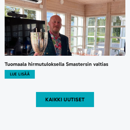
Tuomaala hirmutuloksella Smastersin valtias
LUE LISÄÄ
KAIKKI UUTISET