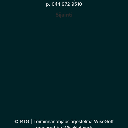
p. 044 972 9510
Sijainti
© RTG
| Toiminnanohjausjärjestelmä
WiseGolf
powered by
WiseNetwork