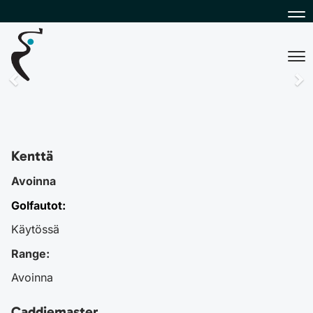
Na
Na
Kenttä
Avoinna
Golfautot:
Käytössä
Range:
Avoinna
Caddiemaster