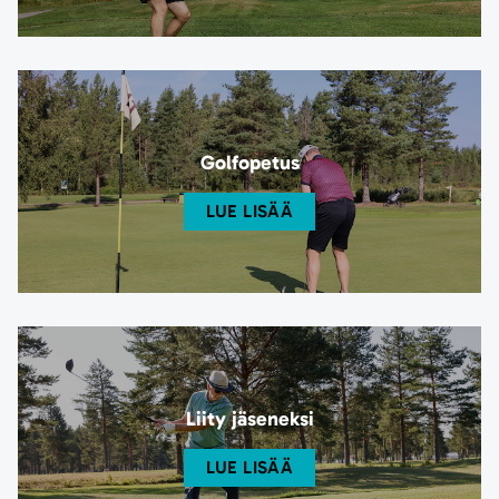
Golfopetus
LUE LISÄÄ
Liity jäseneksi
LUE LISÄÄ