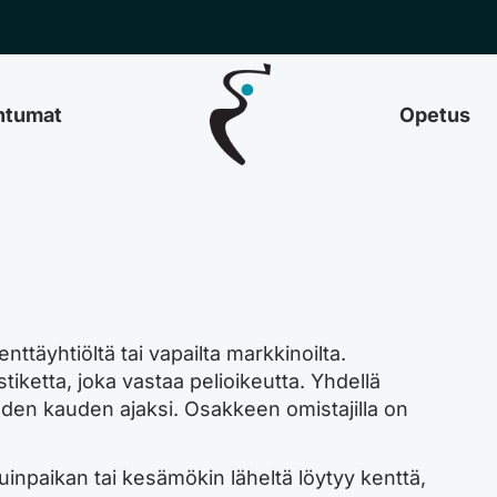
htumat
Opetus
ttäyhtiöltä tai vapailta markkinoilta.
iketta, joka vastaa pelioikeutta. Yhdellä
uden kauden ajaksi. Osakkeen omistajilla on
suinpaikan tai kesämökin läheltä löytyy kenttä,