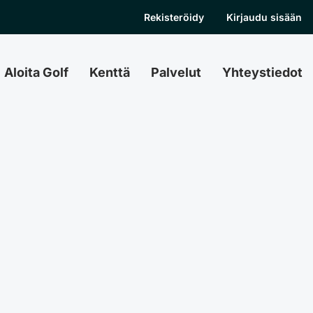
Rekisteröidy
Kirjaudu sisään
Aloita Golf
Kenttä
Palvelut
Yhteystiedot