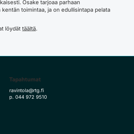
äaikaisesti. Osake tarjoaa parhaan
entän toimintaa, ja on edullisintapa pelata
at löydät
täältä
.
Tapahtumat
ravintola@rtg.fi
p. 044 972 9510