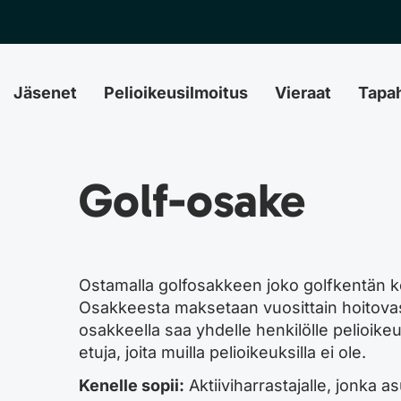
Jäsenet
Pelioikeusilmoitus
Vieraat
Tapa
Golf-osake
Ostamalla golfosakkeen joko golfkentän ken
Osakkeesta maksetaan vuosittain hoitovast
osakkeella saa yhdelle henkilölle pelioike
etuja, joita muilla pelioikeuksilla ei ole.
Kenelle sopii:
Aktiiviharrastajalle, jonka a