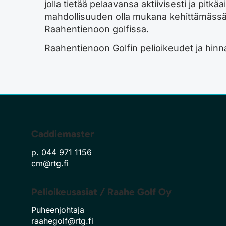
jolla tietää pelaavansa aktiivisesti ja pitk
mahdollisuuden olla mukana kehittämässä k
Raahentienoon golfissa.
Raahentienoon Golfin pelioikeudet ja hinn
Caddiemaster
p. 044 971 1156
cm@rtg.fi
Pelioikeusasiat / Raahe Golf Oy
Puheenjohtaja
raahegolf@rtg.fi