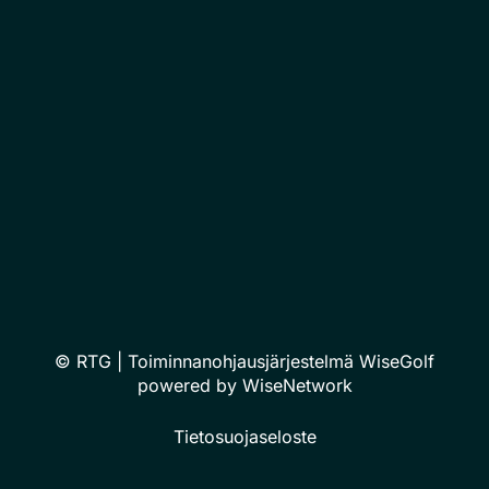
© RTG
| Toiminnanohjausjärjestelmä
WiseGolf
powered by
WiseNetwork
Tietosuojaseloste