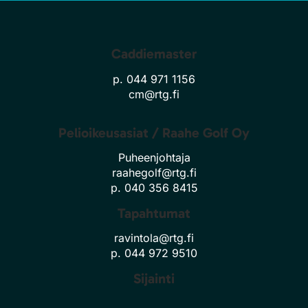
Caddiemaster
p. 044 971 1156
cm@rtg.fi
Pelioikeusasiat / Raahe Golf Oy
Puheenjohtaja
raahegolf@rtg.fi
p. 040 356 8415
Tapahtumat
ravintola@rtg.fi
p. 044 972 9510
Sijainti