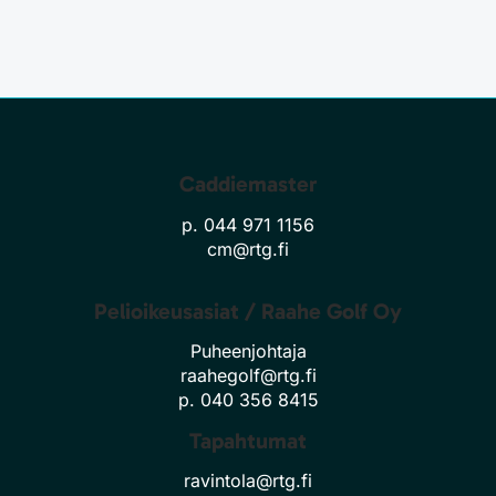
Caddiemaster
p. 044 971 1156
cm@rtg.fi
Pelioikeusasiat / Raahe Golf Oy
Puheenjohtaja
raahegolf@rtg.fi
p. 040 356 8415
Tapahtumat
ravintola@rtg.fi