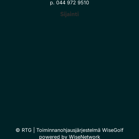
p. 044 972 9510
Sijainti
© RTG
| Toiminnanohjausjärjestelmä
WiseGolf
powered by
WiseNetwork