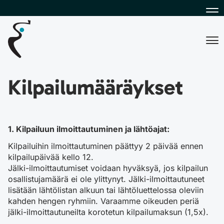
Na
Na
Kilpailumääräykset
1. Kilpailuun ilmoittautuminen ja lähtöajat:
Kilpailuihin ilmoittautuminen päättyy 2 päivää ennen
kilpailupäivää kello 12.
Jälki-ilmoittautumiset voidaan hyväksyä, jos kilpailun
osallistujamäärä ei ole ylittynyt. Jälki-ilmoittautuneet
lisätään lähtölistan alkuun tai lähtöluettelossa oleviin
kahden hengen ryhmiin. Varaamme oikeuden periä
jälki-ilmoittautuneilta korotetun kilpailumaksun (1,5x).