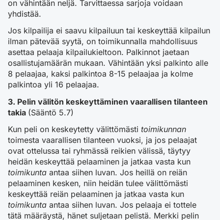
on vähintään neljä. Tarvittaessa sarjoja voidaan
yhdistää.
Jos kilpailija ei saavu kilpailuun tai keskeyttää kilpailun
ilman pätevää syytä, on toimikunnalla mahdollisuus
asettaa pelaaja kilpailukieltoon. Palkinnot jaetaan
osallistujamäärän mukaan. Vähintään yksi palkinto alle
8 pelaajaa, kaksi palkintoa 8-15 pelaajaa ja kolme
palkintoa yli 16 pelaajaa.
3. Pelin välitön keskeyttäminen vaarallisen tilanteen
takia
(Sääntö 5.7)
Kun peli on keskeytetty välittömästi
toimikunnan
toimesta vaarallisen tilanteen vuoksi, ja jos pelaajat
ovat ottelussa tai ryhmässä reikien välissä, täytyy
heidän keskeyttää pelaaminen ja jatkaa vasta kun
toimikunta
antaa siihen luvan. Jos heillä on reiän
pelaaminen kesken, niin heidän tulee välittömästi
keskeyttää reiän pelaaminen ja jatkaa vasta kun
toimikunta
antaa siihen luvan. Jos pelaaja ei tottele
tätä määräystä, hänet suljetaan pelistä. Merkki pelin