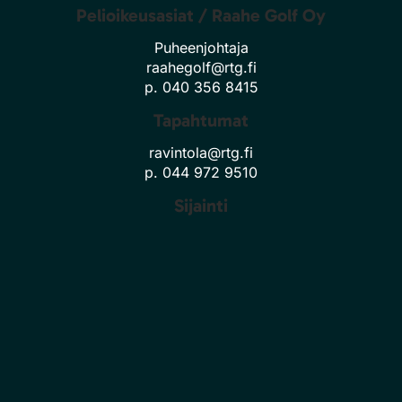
Pelioikeusasiat / Raahe Golf Oy
Puheenjohtaja
raahegolf@rtg.fi
p. 040 356 8415
Tapahtumat
ravintola@rtg.fi
p. 044 972 9510
Sijainti