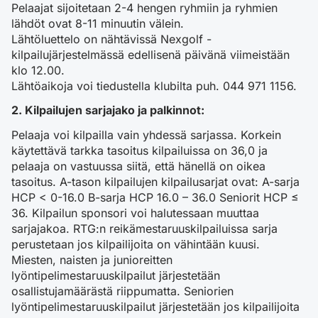
Pelaajat sijoitetaan 2-4 hengen ryhmiin ja ryhmien
lähdöt ovat 8-11 minuutin välein.
Lähtöluettelo on nähtävissä Nexgolf -
kilpailujärjestelmässä edellisenä päivänä viimeistään
klo 12.00.
Lähtöaikoja voi tiedustella klubilta puh. 044 971 1156.
2. Kilpailujen sarjajako ja palkinnot:
Pelaaja voi kilpailla vain yhdessä sarjassa. Korkein
käytettävä tarkka tasoitus kilpailuissa on 36,0 ja
pelaaja on vastuussa siitä, että hänellä on oikea
tasoitus. A-tason kilpailujen kilpailusarjat ovat: A-sarja
HCP < 0-16.0 B-sarja HCP 16.0 – 36.0 Seniorit HCP ≤
36. Kilpailun sponsori voi halutessaan muuttaa
sarjajakoa. RTG:n reikämestaruuskilpailuissa sarja
perustetaan jos kilpailijoita on vähintään kuusi.
Miesten, naisten ja junioreitten
lyöntipelimestaruuskilpailut järjestetään
osallistujamäärästä riippumatta. Seniorien
lyöntipelimestaruuskilpailut järjestetään jos kilpailijoita