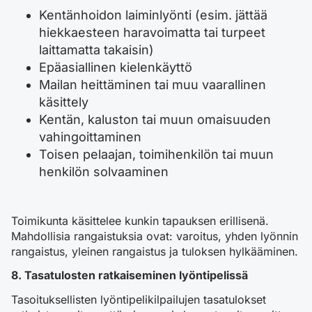
Kentänhoidon laiminlyönti (esim. jättää
hiekkaesteen haravoimatta tai turpeet
laittamatta takaisin)
Epäasiallinen kielenkäyttö
Mailan heittäminen tai muu vaarallinen
käsittely
Kentän, kaluston tai muun omaisuuden
vahingoittaminen
Toisen pelaajan, toimihenkilön tai muun
henkilön solvaaminen
Toimikunta käsittelee kunkin tapauksen erillisenä.
Mahdollisia rangaistuksia ovat: varoitus, yhden lyönnin
rangaistus, yleinen rangaistus ja tuloksen hylkääminen.
8. Tasatulosten ratkaiseminen lyöntipelissä
Tasoituksellisten lyöntipelikilpailujen tasatulokset