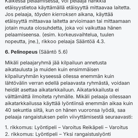
Kaikessa pelaamisessa, voi pelaaja hankkia
etäisyystietoa käyttämällä etäisyyttä mittaavaa laitetta.
Jos pelaaja,
täyden kierroksen
aikana, käyttää
etäisyyttä mittaavaa laitetta arvioimaan tai mittaamaan
jotain muuta olosuhdetta, joka voi vaikuttaa hänen
pelaamiseensa. (esim. korkeusvaihtelua, tuulen
nopeutta, jne.), rikkoo pelaaja Sääntöä 4.3.
6. Pelinopeus
(Sääntö 5.6)
Mikäli pelaajaryhmä jää kilpailuun annetusta
aikataulusta ja muiden kuin ensimmäisen
kilpailuryhmän kyseessä ollessa enemmän kuin
lähtövälin verran edellä pelaavasta ryhmästä, voidaan
heidät asettaa aikatarkkailuun. Aikatarkkailusta ei
välttämättä ilmoiteta ryhmälle. Mikäli pelaaja ollessaan
aikatarkkailussa käyttää lyöntiinsä enemmän aikaa kuin
40 sekuntia siitä, kun on hänen vuoronsa lyödä, saa
pelaaja rangaistuksen pelin viivyttämisestä seuraavasti:
1. rikkomus: Lyöntipeli – Varoitus Reikäpeli – Varoitus
2. rikkomus: Lyöntipeli – Yksi rangaistuslyönti