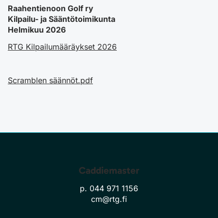
Raahentienoon Golf ry
Kilpailu- ja Sääntötoimikunta
Helmikuu 2026
RTG Kilpailumääräykset 2026
Scramblen säännöt.pdf
Caddiemaster
p. 044 971 1156
cm@rtg.fi