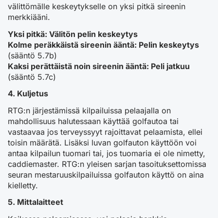
välittömälle keskeytykselle on yksi pitkä sireenin
merkkiääni.
Yksi pitkä: Välitön pelin keskeytys
Kolme peräkkäistä sireenin ääntä: Pelin keskeytys
(sääntö 5.7b)
Kaksi perättäistä noin sireenin ääntä: Peli jatkuu
(sääntö 5.7c)
4. Kuljetus
RTG:n järjestämissä kilpailuissa pelaajalla on
mahdollisuus halutessaan käyttää golfautoa tai
vastaavaa jos terveyssyyt rajoittavat pelaamista, ellei
toisin määrätä. Lisäksi luvan golfauton käyttöön voi
antaa kilpailun tuomari tai, jos tuomaria ei ole nimetty,
caddiemaster. RTG:n yleisen sarjan tasoituksettomissa
seuran mestaruuskilpailuissa golfauton käyttö on aina
kielletty.
5. Mittalaitteet