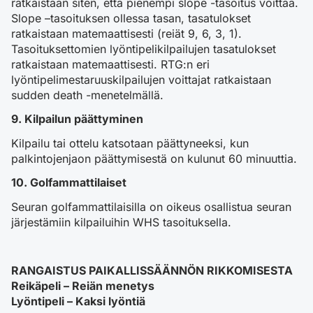
ratkaistaan siten, että pienempi slope -tasoitus voittaa.
Slope –tasoituksen ollessa tasan, tasatulokset
ratkaistaan matemaattisesti (reiät 9, 6, 3, 1).
Tasoituksettomien lyöntipelikilpailujen tasatulokset
ratkaistaan matemaattisesti. RTG:n eri
lyöntipelimestaruuskilpailujen voittajat ratkaistaan
sudden death -menetelmällä.
9. Kilpailun päättyminen
Kilpailu tai ottelu katsotaan päättyneeksi, kun
palkintojenjaon päättymisestä on kulunut 60 minuuttia.
10. Golfammattilaiset
Seuran golfammattilaisilla on oikeus osallistua seuran
järjestämiin kilpailuihin WHS tasoituksella.
RANGAISTUS PAIKALLISSÄÄNNÖN RIKKOMISESTA
Reikäpeli – Reiän menetys
Lyöntipeli – Kaksi lyöntiä