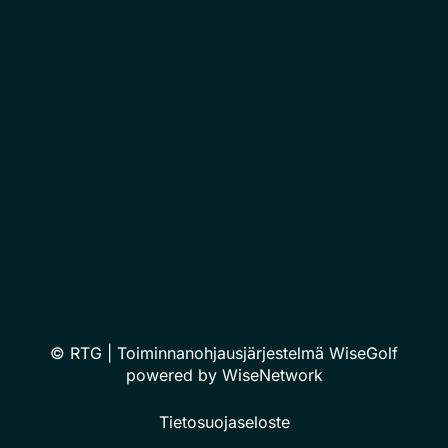
© RTG
| Toiminnanohjausjärjestelmä
WiseGolf
powered by
WiseNetwork
Tietosuojaseloste