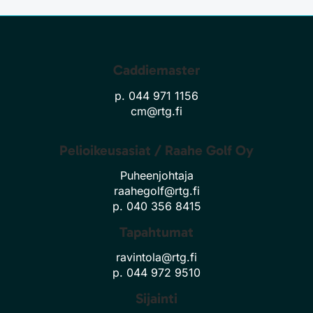
Caddiemaster
p. 044 971 1156
cm@rtg.fi
Pelioikeusasiat / Raahe Golf Oy
Puheenjohtaja
raahegolf@rtg.fi
p. 040 356 8415
Tapahtumat
ravintola@rtg.fi
p. 044 972 9510
Sijainti