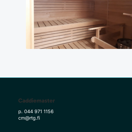
Caddiemaster
p. 044 971 1156
cm@rtg.fi