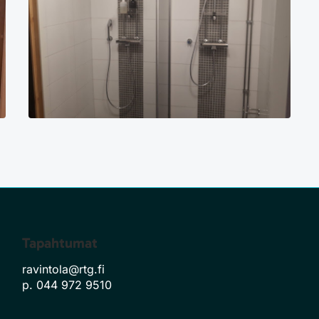
Tapahtumat
ravintola@rtg.fi
p. 044 972 9510