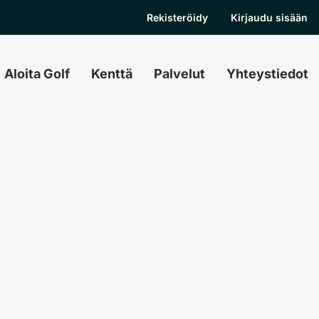
Rekisteröidy
Kirjaudu sisään
Aloita Golf
Kenttä
Palvelut
Yhteystiedot