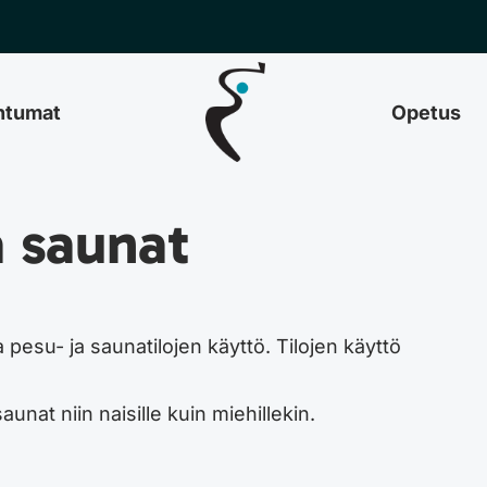
htumat
Opetus
 saunat
a pesu- ja saunatilojen käyttö. Tilojen käyttö
unat niin naisille kuin miehillekin.