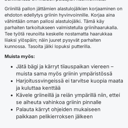
Griinillä pallon jättämien alastulojälkien korjaaminen on
ehdoton edellytys griinin hyvinvoinnille. Korjaa aina
vähintään oman pallosi alastulojälki. Tämä käy
parhaiten tarkoitukseen valmistetulla griinihaarukalla.
Tee työtä reunoilta keskelle nostamatta haarukkaa
liiaksi ylöspäin; näin juuret pysyvät parhaiten
kunnossa. Tasoita jälki lopuksi putterilla.
Muista myös:
Jätä bägi ja kärryt tiiauspaikan viereen –
muista sama myös griinin ympäristössä
Harjoitussvingeissä ei tarvitse kuopia maata
ja kuluttaa kenttää
Kävele griineillä ja reiän ympärillä niin, ettei
se aiheuta vahinkoa griinin pinnalle
Palauta kärryt ohjeiden mukaiseen
paikkaan pelikierroksen jälkeen