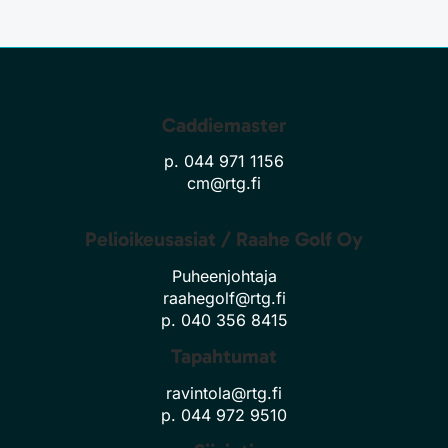
Caddiemaster
p. 044 971 1156
cm@rtg.fi
Pelioikeusasiat / Raahe Golf Oy
Puheenjohtaja
raahegolf@rtg.fi
p. 040 356 8415
Tapahtumat
ravintola@rtg.fi
p. 044 972 9510