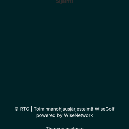
Sijainti
© RTG
| Toiminnanohjausjärjestelmä
WiseGolf
powered by
WiseNetwork
Tietosuojaseloste