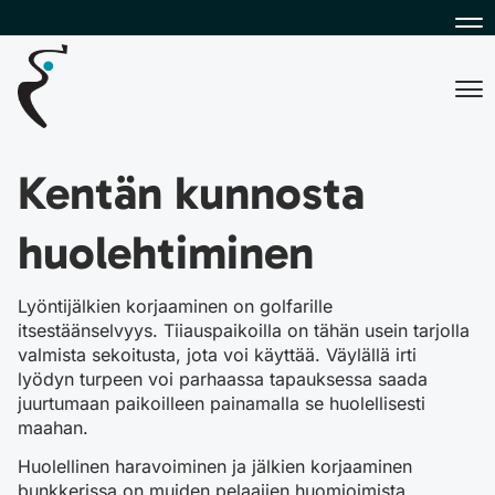
Na
Na
Kentän kunnosta
huolehtiminen
Lyöntijälkien korjaaminen on golfarille
itsestäänselvyys. Tiiauspaikoilla on tähän usein tarjolla
valmista sekoitusta, jota voi käyttää. Väylällä irti
lyödyn turpeen voi parhaassa tapauksessa saada
juurtumaan paikoilleen painamalla se huolellisesti
maahan.
Huolellinen haravoiminen ja jälkien korjaaminen
bunkkerissa on muiden pelaajien huomioimista.