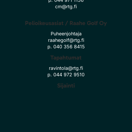
cm@rtg.fi
Pelioikeusasiat / Raahe Golf Oy
Puheenjohtaja
raahegolf@rtg.fi
p. 040 356 8415
Tapahtumat
ravintola@rtg.fi
p. 044 972 9510
Sijainti