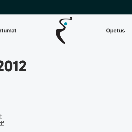
htumat
Opetus
2012
f
df
f