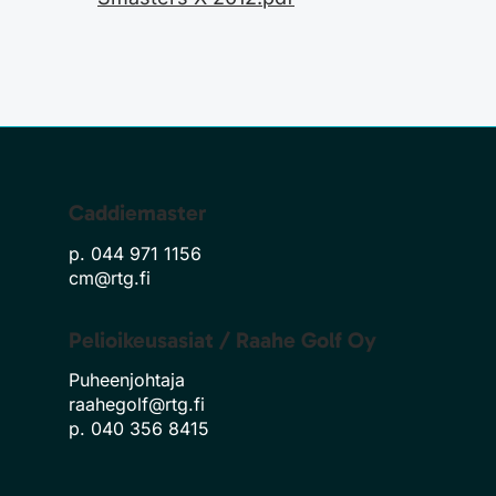
Caddiemaster
p. 044 971 1156
cm@rtg.fi
Pelioikeusasiat / Raahe Golf Oy
Puheenjohtaja
raahegolf@rtg.fi
p. 040 356 8415