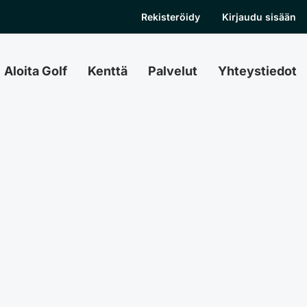
Rekisteröidy
Kirjaudu sisään
Aloita Golf
Kenttä
Palvelut
Yhteystiedot