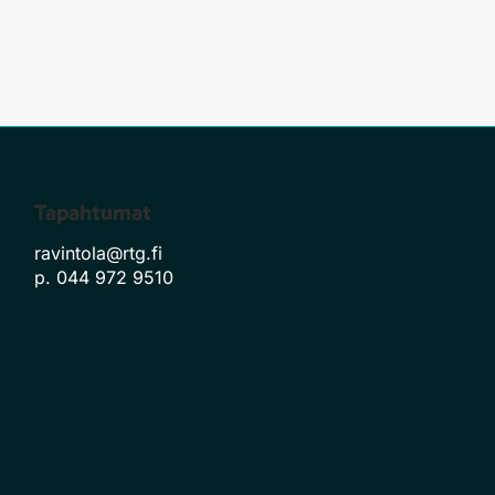
Tapahtumat
ravintola@rtg.fi
p. 044 972 9510