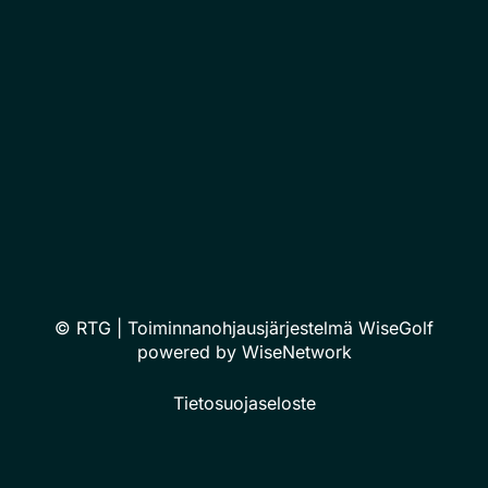
© RTG
| Toiminnanohjausjärjestelmä
WiseGolf
powered by
WiseNetwork
Tietosuojaseloste