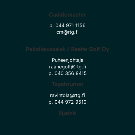
Caddiemaster
p. 044 971 1156
cm@rtg.fi
Pelioikeusasiat / Raahe Golf Oy
Puheenjohtaja
raahegolf@rtg.fi
p. 040 356 8415
Tapahtumat
ravintola@rtg.fi
p. 044 972 9510
Sijainti