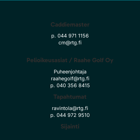
Caddiemaster
p. 044 971 1156
cm@rtg.fi
Pelioikeusasiat / Raahe Golf Oy
Puheenjohtaja
raahegolf@rtg.fi
p. 040 356 8415
Tapahtumat
ravintola@rtg.fi
p. 044 972 9510
Sijainti