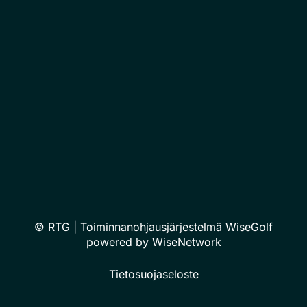
© RTG
| Toiminnanohjausjärjestelmä
WiseGolf
powered by
WiseNetwork
Tietosuojaseloste