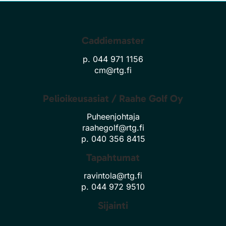
Caddiemaster
p. 044 971 1156
cm@rtg.fi
Pelioikeusasiat / Raahe Golf Oy
Puheenjohtaja
raahegolf@rtg.fi
p. 040 356 8415
Tapahtumat
ravintola@rtg.fi
p. 044 972 9510
Sijainti