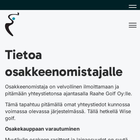
Na
Na
Tietoa
osakkeenomistajalle
Osakkeenomistaja on velvollinen ilmoittamaan ja
pitämään yhteystietonsa ajantasalla Raahe Golf Oy:lle.
Tämä tapahtuu pitämällä omat yhteystiedot kunnossa
voimassa olevassa järjestelmässä. Tällä hetkellä Wise
golf.
Osakekauppaan varautuminen
Myytävän osakeen rasitteet ja lainaosuudet on syytä