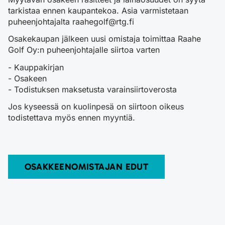
tarkistaa ennen kaupantekoa. Asia varmistetaan
puheenjohtajalta raahegolf@rtg.fi
Osakekaupan jälkeen uusi omistaja toimittaa Raahe
Golf Oy:n puheenjohtajalle siirtoa varten
- Kauppakirjan
- Osakeen
- Todistuksen maksetusta varainsiirtoverosta
Jos kyseessä on kuolinpesä on siirtoon oikeus
todistettava myös ennen myyntiä.
OSAKKEENOMISTAJAN EDUT