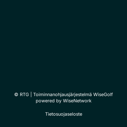
© RTG
| Toiminnanohjausjärjestelmä
WiseGolf
powered by
WiseNetwork
Tietosuojaseloste