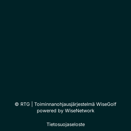
© RTG
| Toiminnanohjausjärjestelmä
WiseGolf
powered by
WiseNetwork
Tietosuojaseloste