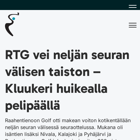
Na
Na
RTG vei neljän seuran
välisen taiston –
Kluukeri huikealla
pelipäällä
Raahentienoon Golf otti makean voiton kotikentällään
neljän seuran välisessä seuraottelussa. Mukana oli
isäntien lisäksi Nivala, Kalajoki ja Pyhäjärvi ja