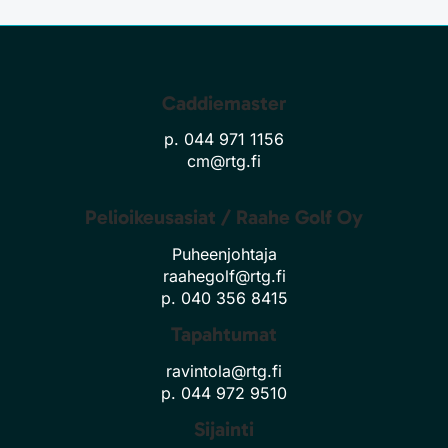
Caddiemaster
p. 044 971 1156
cm@rtg.fi
Pelioikeusasiat / Raahe Golf Oy
Puheenjohtaja
raahegolf@rtg.fi
p. 040 356 8415
Tapahtumat
ravintola@rtg.fi
p. 044 972 9510
Sijainti