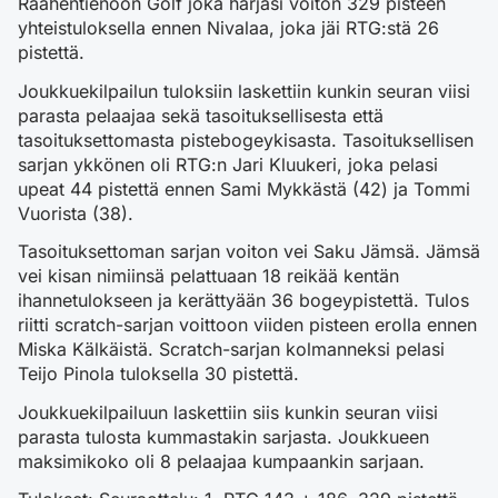
Raahentienoon Golf joka harjasi voiton 329 pisteen
yhteistuloksella ennen Nivalaa, joka jäi RTG:stä 26
pistettä.
Joukkuekilpailun tuloksiin laskettiin kunkin seuran viisi
parasta pelaajaa sekä tasoituksellisesta että
tasoituksettomasta pistebogeykisasta. Tasoituksellisen
sarjan ykkönen oli RTG:n Jari Kluukeri, joka pelasi
upeat 44 pistettä ennen Sami Mykkästä (42) ja Tommi
Vuorista (38).
Tasoituksettoman sarjan voiton vei Saku Jämsä. Jämsä
vei kisan nimiinsä pelattuaan 18 reikää kentän
ihannetulokseen ja kerättyään 36 bogeypistettä. Tulos
riitti scratch-sarjan voittoon viiden pisteen erolla ennen
Miska Kälkäistä. Scratch-sarjan kolmanneksi pelasi
Teijo Pinola tuloksella 30 pistettä.
Joukkuekilpailuun laskettiin siis kunkin seuran viisi
parasta tulosta kummastakin sarjasta. Joukkueen
maksimikoko oli 8 pelaajaa kumpaankin sarjaan.