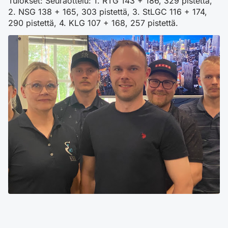
Tulokset: Seuraottelu: 1. RTG 143 + 186, 329 pistettä,
2. NSG 138 + 165, 303 pistettä, 3. StLGC 116 + 174,
290 pistettä, 4. KLG 107 + 168, 257 pistettä.