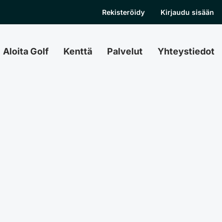
Rekisteröidy
Kirjaudu sisään
Aloita Golf
Kenttä
Palvelut
Yhteystiedot