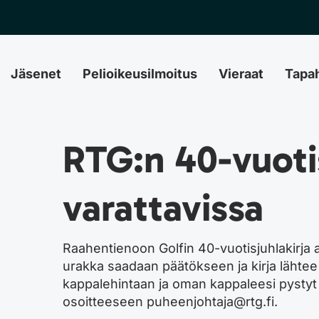
Jäsenet
Pelioikeusilmoitus
Vieraat
Tapa
RTG:n 40-vuotis
varattavissa
Raahentienoon Golfin 40-vuotisjuhlakirja
urakka saadaan päätökseen ja kirja lähte
kappalehintaan ja oman kappaleesi pystyt 
osoitteeseen puheenjohtaja@rtg.fi.