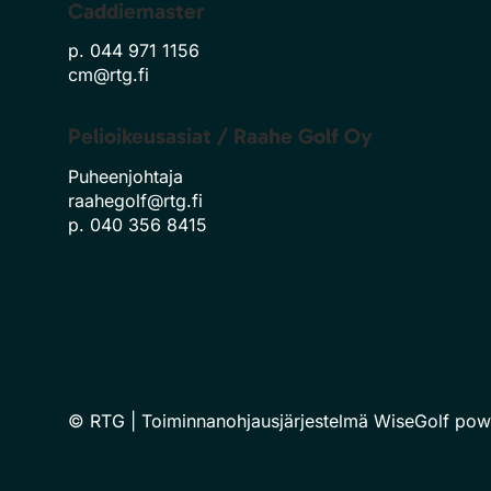
Caddiemaster
p. 044 971 1156
cm@rtg.fi
Pelioikeusasiat / Raahe Golf Oy
Puheenjohtaja
raahegolf@rtg.fi
p. 040 356 8415
© RTG
| Toiminnanohjausjärjestelmä
WiseGolf
pow