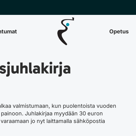
htumat
Opetus
juhlakirja
 alkaa valmistumaan, kun puolentoista vuoden
e painoon. Juhlakirjaa myydään 30 euron
varaamaan jo nyt laittamalla sähköpostia